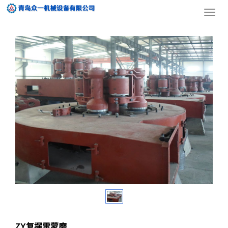
您的位置：
网站首页
>
产品展示
>>
磨粉设备
>ZY复摆雷蒙磨
导
航
菜
单
ZY复摆雷蒙磨